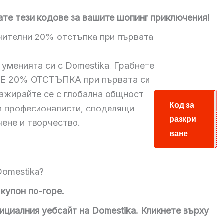
ате тези кодове за вашите шопинг приключения!
чителни 20% отстъпка при първата
уменията си с Domestika! Грабнете
 20% ОТСТЪПКА при първата си
ажирайте се с глобална общност
Код за
и професионалисти, споделящи
разкри
U20
чене и творчество.
ване
Domestika?
купон по-горе.
циалния уебсайт на Domestika.
Кликнете върху