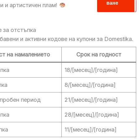
ване
и и артистичен плам!
е за отстъпка
бавени и активни кодове на купони за Domestika.
ст на намалението
Срок на годност
пка
18/[месец]/[година]
пка
8/[месец]/[година]
 пробен период
21/[месец]/[година]
пка
28/[месец]/[година]
пка
11/[месец]/[година]