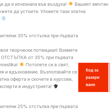
ди да е изчезнала във въздуха!
Вашият мечтан
можете да устоите. Уловете тази златна
чителни 35% отстъпка при първата
воя творчески потенциал! Вземете
ОТСТЪПКА от 35% при първата
omestika!
Потопете се в свят,
Код за
ия и вдъхновение. Възползвайте се
разкри
ПЕТЪК
атна оферта и скочете в курсове,
ване
ксперти в индустрията!
чителни 25% отстъпка при първата