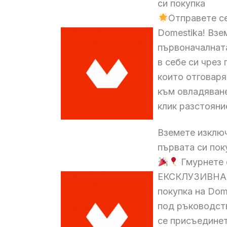
си покупка
Отправете се
Domestika! Вз
първоначалната
в себе си чрез
които отговаря
към овладяване
клик разстояни
Вземете изключ
първата си пок
Гмурнете 
ЕКСКЛУЗИВНА 
покупка на Dom
под ръководст
се присъедине