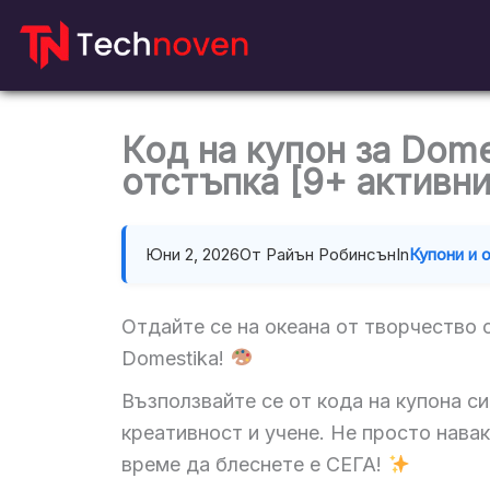
Напред
към
съдържание
Код на купон за Dom
отстъпка [9+ активни
Юни 2, 2026
От Райън Робинсън
In
Купони и 
Отдайте се на океана от творчество 
Domestika!
Възползвайте се от кода на купона си
креативност и учене. Не просто нава
време да блеснете е СЕГА!