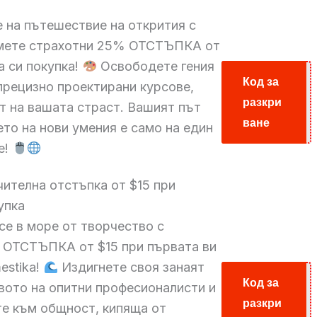
 на пътешествие на открития с
емете страхотни 25% ОТСТЪПКА от
 си покупка!
Освободете гения
Код за
 прецизно проектирани курсове,
разкри
S25
т на вашата страст. Вашият път
ване
то на нови умения е само на един
е!
ителна отстъпка от $15 при
упка
се в море от творчество с
ОТСТЪПКА от $15 при първата ви
estika!
Издигнете своя занаят
Код за
вото на опитни професионалисти и
разкри
$15
те към общност, кипяща от