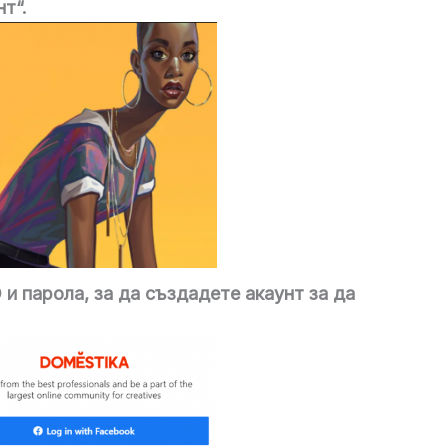
т“.
 и парола, за да създадете акаунт
за да