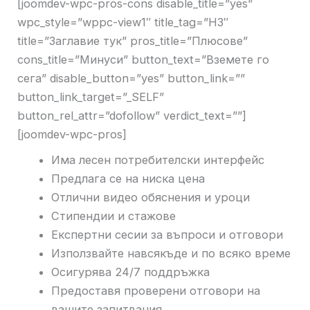
[joomdev-wpc-pros-cons disable_title=”yes”
wpc_style=”wppc-view1″ title_tag=”H3″
title=”Заглавие тук” pros_title=”Плюсове”
cons_title=”Минуси” button_text=”Вземете го
сега” disable_button=”yes” button_link=””
button_link_target=”_SELF”
button_rel_attr=”dofollow” verdict_text=””]
[joomdev-wpc-pros]
Има лесен потребителски интерфейс
Предлага се на ниска цена
Отлични видео обяснения и уроци
Стипендии и стажове
Експертни сесии за въпроси и отговори
Използвайте навсякъде и по всяко време
Осигурява 24/7 поддръжка
Предоставя проверени отговори на
вашите запитвания