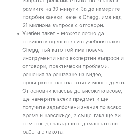
изпратят решение стъпка по стъпка в
рамките на 30 минути. За да намерите
подобни заявки, вече в Chegg, има над
21 милиона въпроса с отговори.
Учебен пакет –
Можете лесно да
повишите оценките си с учебния пакет
Chegg, тъй като той има повече
инструменти като експертни въпроси и
отговори, практически проблеми,
решения за решаване на видео,
проверки за плагиатство и много други.
От основни класове до високи класове,
ще намерите всеки предмет и ще
получите задълбочени знания по всяко
време и навсякъде, а също така ще ви
помогне да завършите домашната си
работа с лекота.