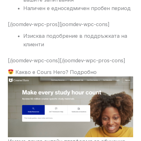
Наличен е едноседмичен пробен период
[/joomdev-wpc-pros][joomdev-wpc-cons]
Изисква подобрение в поддръжката на
клиенти
[/joomdev-wpc-cons][/joomdev-wpc-pros-cons]
Какво е Cours Hero? Подробно