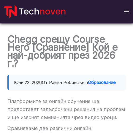
Напред
към
съдържание
Chegg срещу Course
Hero [Сравнение] Кой е
най-добрият през 2026
г.?
Юни 22, 2026
От Райън Робинсън
In
Образование
Платформите за онлайн обучение ще
предоставят задълбочени решения на проблем
и ще изяснят съмненията чрез видео уроци.
Сравняваме две различни онлайн