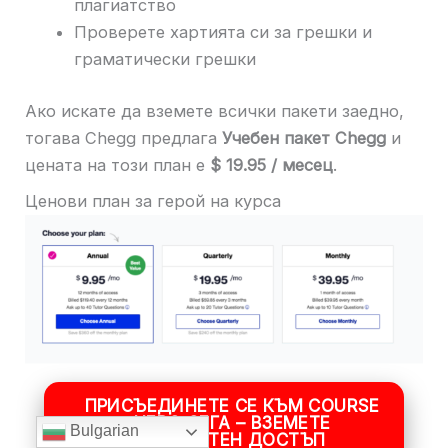
плагиатство
Проверете хартията си за грешки и
граматически грешки
Ако искате да вземете всички пакети заедно,
тогава Chegg предлага
Учебен пакет Chegg
и
цената на този план е
$ 19.95 / месец
.
Ценови план за герой на курса
ПРИСЪЕДИНЕТЕ СЕ КЪМ COURSE
HERO СЕГА – ВЗЕМЕТЕ
Bulgarian
БЕЗПЛАТЕН ДОСТЪП