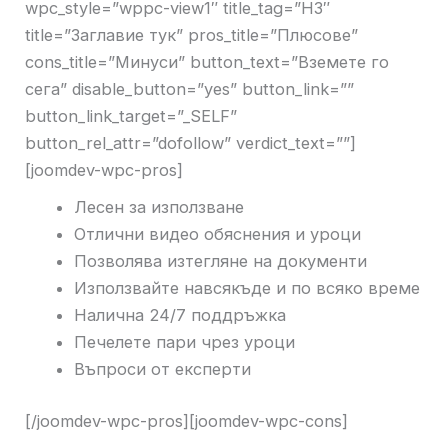
wpc_style=”wppc-view1″ title_tag=”H3″
title=”Заглавие тук” pros_title=”Плюсове”
cons_title=”Минуси” button_text=”Вземете го
сега” disable_button=”yes” button_link=””
button_link_target=”_SELF”
button_rel_attr=”dofollow” verdict_text=””]
[joomdev-wpc-pros]
Лесен за използване
Отлични видео обяснения и уроци
Позволява изтегляне на документи
Използвайте навсякъде и по всяко време
Налична 24/7 поддръжка
Печелете пари чрез уроци
Въпроси от експерти
[/joomdev-wpc-pros][joomdev-wpc-cons]