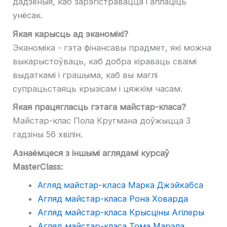
дадзеныя, каб зарэгістравацца і аплаціць
унёсак.
Якая карысць ад эканомікі?
Эканоміка - гэта фінансавы прадмет, які можна
выкарыстоўваць, каб добра кіраваць сваімі
выдаткамі і грашыма, каб вы маглі
супрацьстаяць крызісам і цяжкім часам.
Якая працягласць гэтага майстар-класа?
Майстар-клас Пола Кругмана доўжыцца 3
гадзіны 56 хвілін.
Азнаёмцеся з іншымі аглядамі курсаў
MasterClass:
Агляд майстар-класа Марка Джэйкабса
Агляд майстар-класа Рона Ховарда
Агляд майстар-класа Крысціны Агілеры
Агляд майстар-класа Тома Марэла