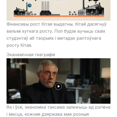
Фінансавы рост Кітая выдатны. Кітай дасягнуў
вельмі хуткага росту. Пол будзе вучыць сваіх
студэнтаў аб тэорыях і метадах раптоўнага
росту Кітая.
Эканамічная геаграфія
Як і ўсё, эканоміка таксама залежыць ад рэгіёна
і месца, кожная дзяржава мае розныя