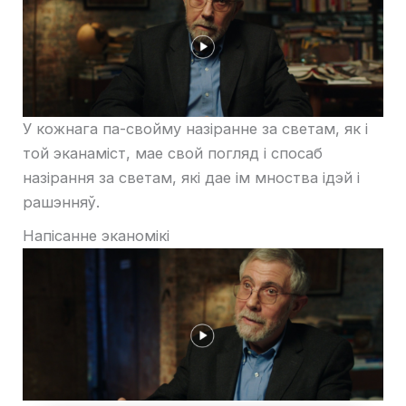
У кожнага па-свойму назіранне за светам, як і
той эканаміст, мае свой погляд і спосаб
назірання за светам, які дае ім мноства ідэй і
рашэнняў.
Напісанне эканомікі