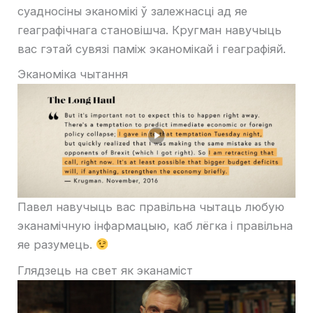
суадносіны эканомікі ў залежнасці ад яе
геаграфічнага становішча. Кругман навучыць
вас гэтай сувязі паміж эканомікай і геаграфіяй.
Эканоміка чытання
Павел навучыць вас правільна чытаць любую
эканамічную інфармацыю, каб лёгка і правільна
яе разумець.
Глядзець на свет як эканаміст