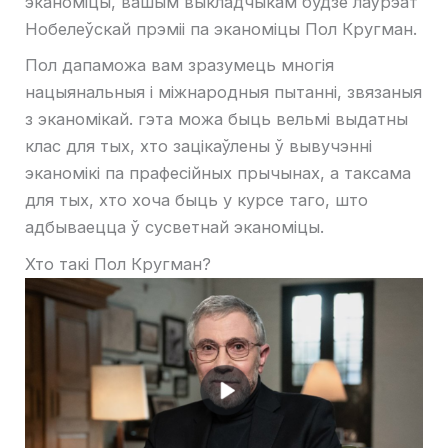
эканоміцы, вашым выкладчыкам будзе лаўрэат
Нобелеўскай прэміі па эканоміцы Пол Кругман.
Пол дапаможа вам зразумець многія
нацыянальныя і міжнародныя пытанні, звязаныя
з эканомікай. гэта можа быць вельмі выдатны
клас для тых, хто зацікаўлены ў вывучэнні
эканомікі па прафесійных прычынах, а таксама
для тых, хто хоча быць у курсе таго, што
адбываецца ў сусветнай эканоміцы.
Хто такі Пол Кругман?