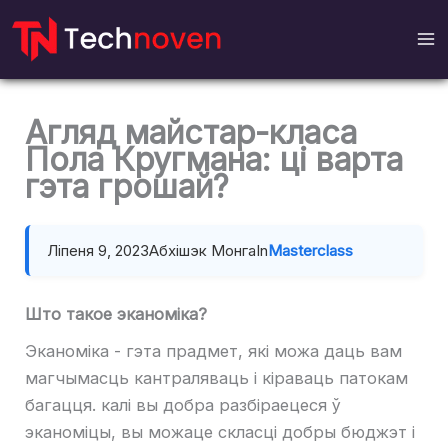
Перайсці
да
змесціва
Агляд майстар-класа
Пола Кругмана: ці варта
гэта грошай?
Ліпеня 9, 2023
Абхішэк Монга
In
Masterclass
Што такое эканоміка?
Эканоміка - гэта прадмет, які можа даць вам
магчымасць кантраляваць і кіраваць патокам
багацця. калі вы добра разбіраецеся ў
эканоміцы, вы можаце скласці добры бюджэт і