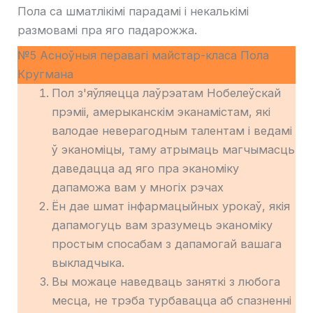
Пола са шматлікімі парадамі і некалькімі
размовамі пра яго падарожжа.
№5 Асноўныя перавагі майстар-класа Пола
Кругмана
Пол з'яўляецца лаўрэатам Нобелеўскай
прэміі, амерыканскім эканамістам, які
валодае неверагодным талентам і ведамі
ў эканоміцы, таму атрымаць магчымасць
даведацца ад яго пра эканоміку
дапаможа вам у многіх рэчах
Ён дае шмат інфармацыйных урокаў, якія
дапамогуць вам зразумець эканоміку
простым спосабам з дапамогай вашага
выкладчыка.
Вы можаце наведваць заняткі з любога
месца, не трэба турбавацца аб спазненні