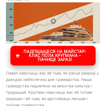
ПАДПІШЫЦЕСЯ НА МАЙСТАР-
КЛАС ПОЛА КРУГМАНА –
ПАЧНІЦЕ ЗАРАЗ!
Павел навучыць вас аб тым, як расце разрыў у
даходах небяспечны для грамадства. Наша
грамадства падзелена на мноства культур і
традыцый. Кругман навучыць вас аб гэтым
разрыве і аб тым, як адстойваць лепшае і
роўнае грамадства.