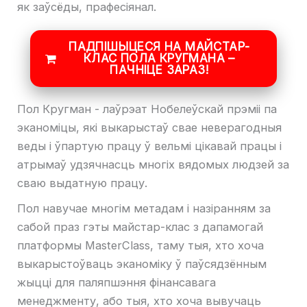
як заўсёды, прафесіянал.
ПАДПІШЫЦЕСЯ НА МАЙСТАР-
КЛАС ПОЛА КРУГМАНА –
ПАЧНІЦЕ ЗАРАЗ!
Пол Кругман - лаўрэат Нобелеўскай прэміі па
эканоміцы, які выкарыстаў свае неверагодныя
веды і ўпартую працу ў вельмі цікавай працы і
атрымаў удзячнасць многіх вядомых людзей за
сваю выдатную працу.
Пол навучае многім метадам і назіранням за
сабой праз гэты майстар-клас з дапамогай
платформы MasterClass, таму тыя, хто хоча
выкарыстоўваць эканоміку ў паўсядзённым
жыцці для паляпшэння фінансавага
менеджменту, або тыя, хто хоча вывучаць