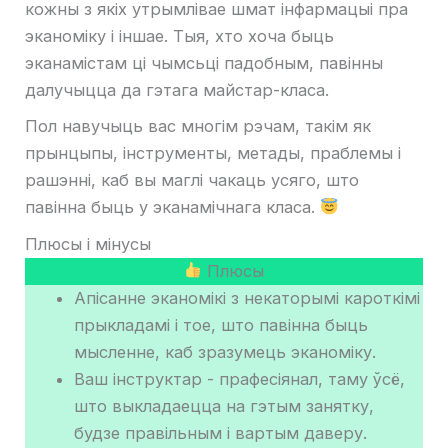
кожны з якіх утрымлівае шмат інфармацыі пра
эканоміку і іншае. Тыя, хто хоча быць
эканамістам ці чымсьці падобным, павінны
далучыцца да гэтага майстар-класа.
Пол навучыць вас многім рэчам, такім як
прынцыпы, інструменты, метады, праблемы і
рашэнні, каб вы маглі чакаць усяго, што
павінна быць у эканамічнага класа.
Плюсы і мінусы
Плюсы
Апісанне эканомікі з некаторымі кароткімі
прыкладамі і тое, што павінна быць
мысленне, каб зразумець эканоміку.
Ваш інструктар - прафесіянал, таму ўсё,
што выкладаецца на гэтым занятку,
будзе правільным і вартым даверу.