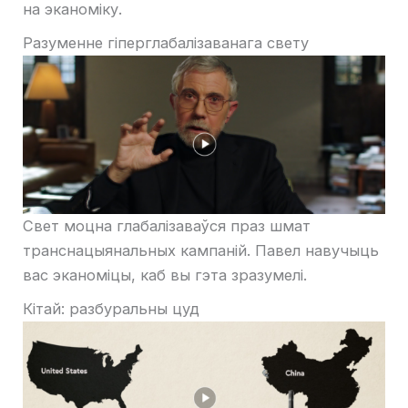
на эканоміку.
Разуменне гіперглабалізаванага свету
Свет моцна глабалізаваўся праз шмат
транснацыянальных кампаній. Павел навучыць
вас эканоміцы, каб вы гэта зразумелі.
Кітай: разбуральны цуд