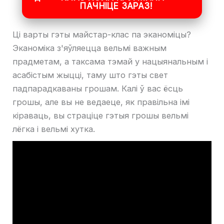
ПАЧНІЦЕ ЗАРАЗ!
Ці варты гэты майстар-клас па эканоміцы?
Эканоміка з'яўляецца вельмі важным
прадметам, а таксама тэмай у нацыянальным і
асабістым жыцці, таму што гэты свет
падпарадкаваны грошам. Калі ў вас ёсць
грошы, але вы не ведаеце, як правільна імі
кіраваць, вы страціце гэтыя грошы вельмі
лёгка і вельмі хутка.