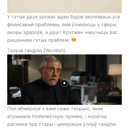
У гэтых двух уроках адзін будзе ахопліваць усе
фінансавыя праблемы, якія ўзнікаюць у сферы
аховы здароўя, а другі Кругман навучыць вас
рашэнням гэтых праблем.
Тэорыі гандлю (Wonkish)
Пол абмяркуе з вамі сваю тэорыю, якая
атрымала Нобелеўскую прэмію, і коратка
раскажа пра стары і цяперашні ўплыў гандлю