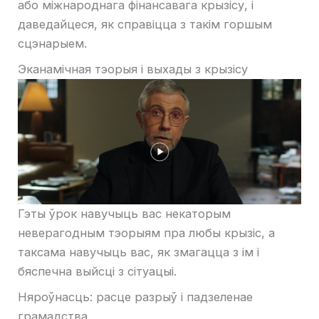
або міжнароднага фінансавага крызісу, і
даведайцеся, як справіцца з такім горшым
сцэнарыем.
Эканамічная тэорыя і выхады з крызісу
Гэты ўрок навучыць вас некаторым
неверагодным тэорыям пра любы крызіс, а
таксама навучыць вас, як змагацца з ім і
бяспечна выйсці з сітуацыі.
Няроўнасць: расце разрыў і падзеленае
грамадства