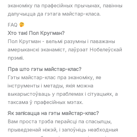
эканоміку па прафесійных прычынах, павінны
далучыцца да гэтага майстар-класа.
FAQ
Хто такі Пол Кругман?
Пол Кругман - вельмі разумны і паважаны
амерыканскі эканаміст, лаўрэат Нобелеўскай
прэміі.
Пра што гэты майстар-клас?
Гэты майстар-клас пра эканоміку, яе
інструменты і метады, якія можна
выкарыстоўваць у праблемах і сітуацыях, а
таксама ў прафесійных мэтах.
Як запісацца на гэты майстар-клас?
Вам проста трэба перайсці па спасылцы,
прыведзенай ніжэй, і запоўніць неабходныя