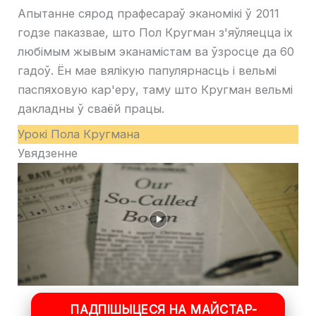
Апытанне сярод прафесараў эканомікі ў 2011
годзе паказвае, што Пол Кругман з'яўляецца іх
любімым жывым эканамістам ва ўзросце да 60
гадоў. Ён мае вялікую папулярнасць і вельмі
паспяховую кар'еру, таму што Кругман вельмі
дакладны ў сваёй працы.
Урокі Пола Кругмана
Увядзенне
ПАДПІШЫЦЕСЯ НА МАЙСТАР-