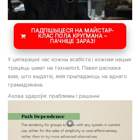
ПАДПІШЫЦЕСЯ НА МАЙСТАР-
КЛАС ПОЛА КРУГМАНА –
ПАЧНІЦЕ ЗАРАЗ!
У цяперашні час кожны асабіста і кожная нацыя
трацяць шмат на тэхналогіі. Павел раскажа
вам, што выдаткі, якія прыпадаюць на аднаго
грамадзяніна.
Ахова здароўя: праблемы і рашэнні