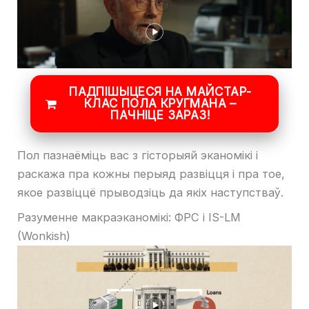
ПАДПІШЫЦЕСЯ НА МАЙСТАР-
КЛАС ПОЛА КРУГМАНА –
ПАЧНІЦЕ ЗАРАЗ!
Пол пазнаёміць вас з гісторыяй эканомікі і
раскажа пра кожны перыяд развіцця і пра тое,
якое развіццё прыводзіць да якіх наступстваў.
Разуменне макраэканомікі: ФРС і IS-LM
(Wonkish)