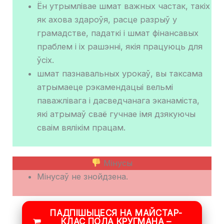
Ён утрымлівае шмат важных частак, такіх
як ахова здароўя, расце разрыў у
грамадстве, падаткі і шмат фінансавых
праблем і іх рашэнні, якія працуюць для
ўсіх.
шмат пазнавальных урокаў, вы таксама
атрымаеце рэкамендацыі вельмі
паважлівага і дасведчанага эканаміста,
які атрымаў сваё гучнае імя дзякуючы
сваім вялікім працам.
Мінусы
Мінусаў не знойдзена.
ПАДПІШЫЦЕСЯ НА МАЙСТАР-
КЛАС ПОЛА КРУГМАНА –