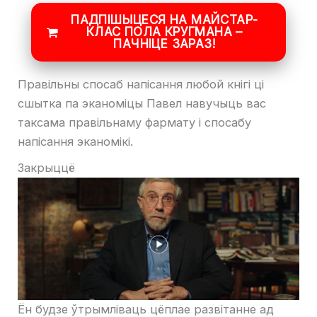
ПАДПІШЫЦЕСЯ НА МАЙСТАР-
КЛАС ПОЛА КРУГМАНА –
ПАЧНІЦЕ ЗАРАЗ!
Правільны спосаб напісання любой кнігі ці
сшытка па эканоміцы Павел навучыць вас
таксама правільнаму фармату і спосабу
напісання эканомікі.
Закрыццё
Ён будзе ўтрымліваць цёплае развітанне ад