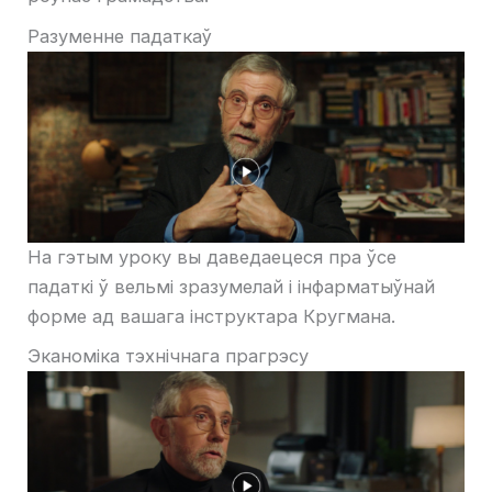
Разуменне падаткаў
На гэтым уроку вы даведаецеся пра ўсе
падаткі ў вельмі зразумелай і інфарматыўнай
форме ад вашага інструктара Кругмана.
Эканоміка тэхнічнага прагрэсу