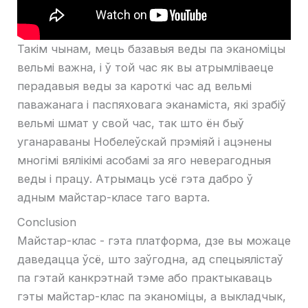
Такім чынам, мець базавыя веды па эканоміцы
вельмі важна, і ў той час як вы атрымліваеце
перадавыя веды за кароткі час ад вельмі
паважанага і паспяховага эканаміста, які зрабіў
вельмі шмат у свой час, так што ён быў
уганараваны Нобелеўскай прэміяй і ацэнены
многімі вялікімі асобамі за яго неверагодныя
веды і працу. Атрымаць усё гэта дабро ў
адным майстар-класе таго варта.
Conclusion
Майстар-клас - гэта платформа, дзе вы можаце
даведацца ўсё, што заўгодна, ад спецыялістаў
па гэтай канкрэтнай тэме або практыкаваць
гэты майстар-клас па эканоміцы, а выкладчык,