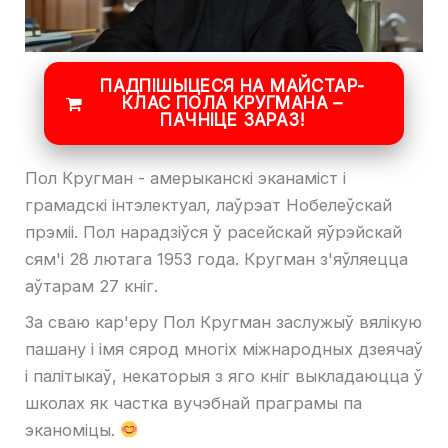
ПАДПІШЫЦЕСЯ НА МАЙСТАР-
КЛАС ПОЛА КРУГМАНА –
ПАЧНІЦЕ ЗАРАЗ!
Пол Кругман - амерыканскі эканаміст і
грамадскі інтэлектуал, лаўрэат Нобелеўскай
прэміі. Пол нарадзіўся ў расейскай яўрэйскай
сям'і 28 лютага 1953 года. Кругман з'яўляецца
аўтарам 27 кніг.
За сваю кар'еру Пол Кругман заслужыў вялікую
пашану і імя сярод многіх міжнародных дзеячаў
і палітыкаў, некаторыя з яго кніг выкладаюцца ў
школах як частка вучэбнай праграмы па
эканоміцы.