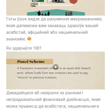
Гэты ўрок вядзе да разумення макраэканомікі,
якая дапаможа вам захаваць здароўе вашай
асабістай, афіцыйнай або нацыянальнай
эканомікі.
Як здарыўся '08?
Даведайцеся аб назіранні за рынкам і
непрадказальнай фінансавай дзейнасцю, якая
можа прывесці да асабістага, нацыянальнага