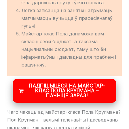
з-за дарожнага руху і ўсяго іншага.
Лёгка запісацца на заняткі і атрымаць
магчымасць вучыцца ў прафесіяналаў
гульні
Майстар-клас Пола дапаможа вам
скласці свой бюджэт, а таксама
нацыянальны бюджэт, таму што ён
інфарматыўны і дакладны для праблем і
рашэнняў.
ПАДПІШЫЦЕСЯ НА МАЙСТАР-
КЛАС ПОЛА КРУГМАНА –
ПАЧНІЦЕ ЗАРАЗ!
Чаго чакаць ад майстар-класа Пола Кругмана?
Пол Кругман - вельмі таленавіты і дасведчаны
эканаміст, які карыстаецца вялікай