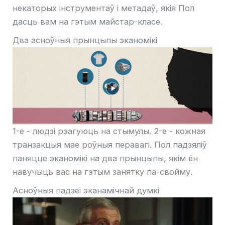
некаторых інструментаў і метадаў, якія Пол
дасць вам на гэтым майстар-класе.
Два асноўныя прынцыпы эканомікі
1-е - людзі рэагуюць на стымулы. 2-е - кожная
транзакцыя мае роўныя перавагі. Пол падзяліў
паняцце эканомікі на два прынцыпы, якім ён
навучыць вас на гэтым занятку па-свойму.
Асноўныя падзеі эканамічнай думкі