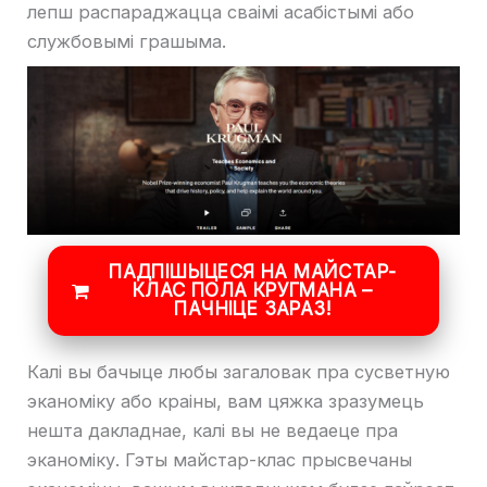
лепш распараджацца сваімі асабістымі або
службовымі грашыма.
ПАДПІШЫЦЕСЯ НА МАЙСТАР-
КЛАС ПОЛА КРУГМАНА –
ПАЧНІЦЕ ЗАРАЗ!
Калі вы бачыце любы загаловак пра сусветную
эканоміку або краіны, вам цяжка зразумець
нешта дакладнае, калі вы не ведаеце пра
эканоміку. Гэты майстар-клас прысвечаны