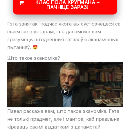
КЛАС ПОЛА КРУГМАНА –
ПАЧНІЦЕ ЗАРАЗ!
Гэта занятак, падчас якога вы сустрэнецеся са
сваім інструктарам, і ён дапаможа вам
зразумець штодзённыя загалоўкі эканамічных
пытанняў.
Што такое эканоміка?
Павел раскажа вам, што такое эканоміка. Гэта
не толькі прадмет, але і мантра, каб правільна
кіраваць сваімі выдаткамі з дапамогай