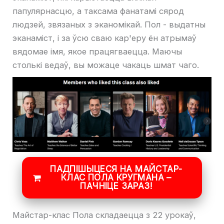
папулярнасцю, а таксама фанатамі сярод
людзей, звязаных з эканомікай. Пол - выдатны
эканаміст, і за ўсю сваю кар'еру ён атрымаў
вядомае імя, якое працягваецца. Маючы
столькі ведаў, вы можаце чакаць шмат чаго.
ПАДПІШЫЦЕСЯ НА МАЙСТАР-
КЛАС ПОЛА КРУГМАНА –
ПАЧНІЦЕ ЗАРАЗ!
Майстар-клас Пола складаецца з 22 урокаў,