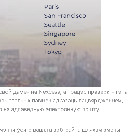
свой дамен на Nexcess, а працэс праверкі - гэта
карыстальнік павінен адказаць пацвярджэннем,
ю на адпаведную электронную пошту.
чэння ўсяго вашага вэб-сайта шляхам змены