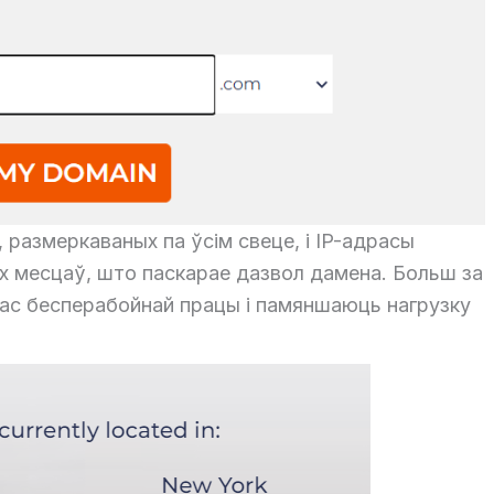
 размеркаваных па ўсім свеце, і IP-адрасы
х месцаў, што паскарае дазвол дамена. Больш за
ас бесперабойнай працы і памяншаюць нагрузку