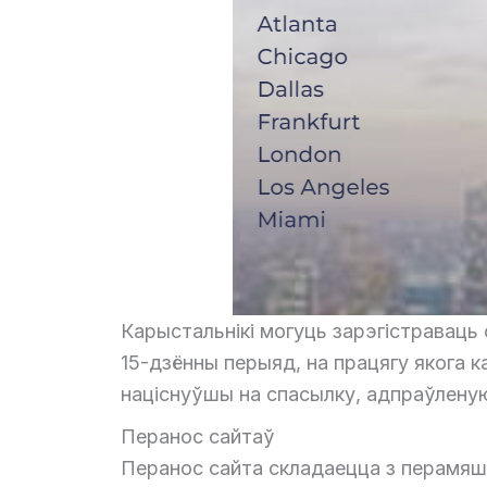
Карыстальнікі могуць зарэгістраваць 
15-дзённы перыяд, на працягу якога 
націснуўшы на спасылку, адпраўлену
Перанос сайтаў
Перанос сайта складаецца з перамяш