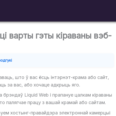
ці варты гэты кіраваны вэб-
водгукі
каваць, што ў вас ёсць інтэрнэт-крама або сайт,
ваць за вас, або хочаце адкрыць яго.
а брэндаў Liquid Web і прапануе цалкам кіраваны
то палягчае працу з вашай крамай або сайтам.
ізуем хостынг-правайдэра электроннай камерцыі