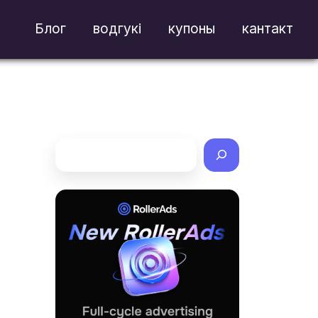
Блог
водгукі
купоны
кантакт