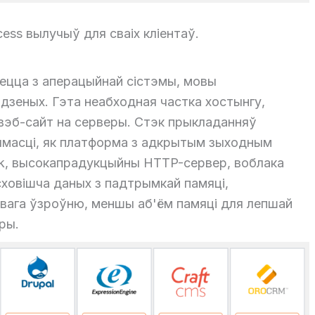
cess вылучыў для сваіх кліентаў.
аецца з аперацыйнай сістэмы, мовы
адзеных. Гэта неабходная частка хостынгу,
е вэб-сайт на серверы. Стэк прыкладанняў
ымасці, як платформа з адкрытым зыходным
ck, высокапрадукцыйны HTTP-сервер, воблака
ховішча даных з падтрымкай памяці,
вага ўзроўню, меншы аб'ём памяці для лепшай
ры.