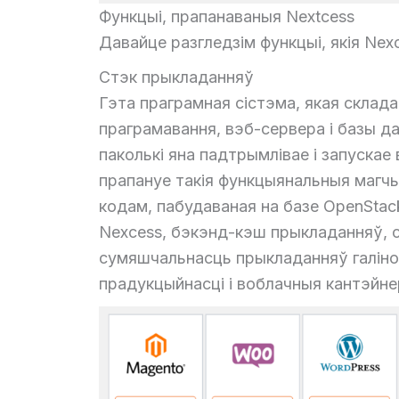
Функцыі, прапанаваныя Nextcess
Давайце разгледзім функцыі, якія Nex
Стэк прыкладанняў
Гэта праграмная сістэма, якая склад
праграмавання, вэб-сервера і базы д
паколькі яна падтрымлівае і запуска
прапануе такія функцыянальныя магч
кодам, пабудаваная на базе OpenSta
Nexcess, бэкэнд-кэш прыкладанняў, с
сумяшчальнасць прыкладанняў галіно
прадукцыйнасці і воблачныя кантэйне