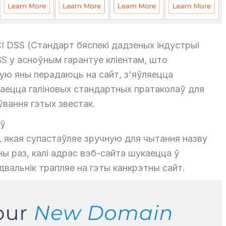
I DSS (Стандарт бяспекі дадзеных індустрыі
SS у асноўным гарантуе кліентам, што
кую яны перадаюць на сайт, з'яўляецца
ваецца галіновых стандартных пратаколаў для
ўвання гэтых звестак.
аў
, якая супастаўляе зручную для чытання назву
ны раз, калі адрас вэб-сайта шукаецца ў
двальнік трапляе на гэты канкрэтны сайт.