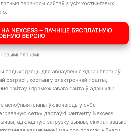
платныя пераносы сайтаў з усіх хостынгавых
ою.
 НА NEXCESS – ПАЧНІЦЕ БЯСПЛАТНУЮ
ОБНУЮ ВЕРСІЮ
энавымі планамі
ы падыходзяць для абнаўлення ядра і плагінаў
ай рэгрэсіі, хостынгу электроннай пошты,
ня сайтаў і прамежкавага сайта ў адзін клік.
е асноўныя планы ўключаюць у сябе
тэграваную сетку дастаўкі кантэнту Nexcess
ыявы, адкладную загрузку выявы, сінхранізацыю
атслаёвае кэшаванне і манітор прадукцыйнасці