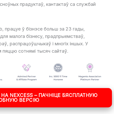
асноўных прадуктаў, кантактаў са службай
b, працуе ў бізнэсе больш за 23 гады,
для малога бізнесу, прадпрыемстваў,
аў, распрацоўшчыкаў і многіх іншых. У
м пяццю сотнямі тысяч сайтаў.
 НА NEXCESS – ПАЧНІЦЕ БЯСПЛАТНУЮ
ОБНУЮ ВЕРСІЮ