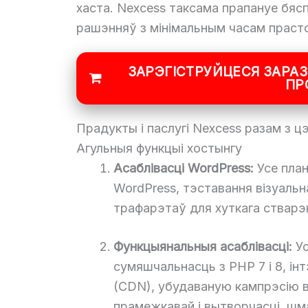
хаста. Nexcess таксама прапануе бяс
рашэнняў з мінімальным часам праст
ЗАРЭГІСТРУЙЦЕСЯ ЗАРАЗ
ПР
Прадукты і паслугі Nexcess разам з ц
Агульныя функцыі хостынгу
Асаблівасці WordPress:
Усе план
WordPress, тэставання візуальн
трафарэтаў для хуткага стварэн
Функцыянальныя асаблівасці:
Ус
сумяшчальнасць з PHP 7 і 8, ін
(CDN), убудаваную кампрэсію в
прамежкавай і вытворчасці, шм