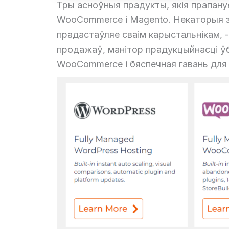
Тры асноўныя прадукты, якія прапану
WooCommerce і Magento. Некаторыя з 
прадастаўляе сваім карыстальнікам, -
продажаў, манітор прадукцыйнасці ў
WooCommerce і бяспечная гавань для