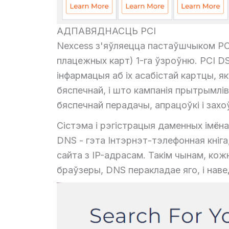
АДПАВЯДНАСЦЬ PCI
Nexcess з'яўляецца пастаўшчыком PC
плацежных карт) 1-га ўзроўню. PCI D
інфармацыя аб іх асабістай картцы, я
бяспечнай, і што кампанія прытрымлі
бяспечнай перадачы, апрацоўкі і захо
Сістэма і рэгістрацыя даменных імён
DNS - гэта Інтэрнэт-тэлефонная кніга
сайта з IP-адрасам. Такім чынам, кож
браўзеры, DNS перакладае яго, і наве