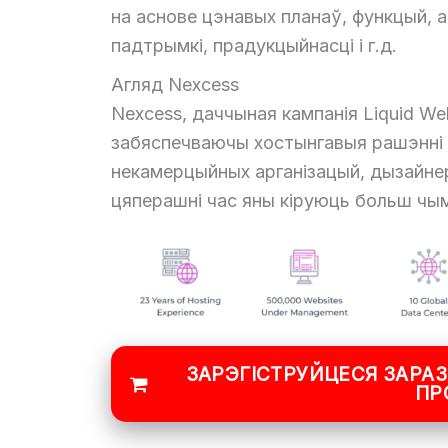
на аснове цэнавых планаў, функцый, 
падтрымкі, прадукцыйнасці і г.д.
Агляд Nexcess
Nexcess, даччыная кампанія Liquid We
забяспечваючы хостынгавыя рашэнні 
некамерцыйных арганізацый, дызайнер
цяперашні час яны кіруюць больш чы
ЗАРЭГІСТРУЙЦЕСЯ ЗАРАЗ
ПР