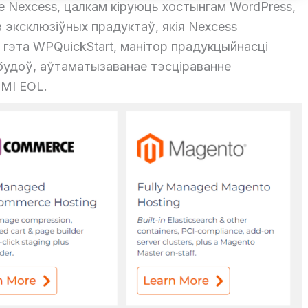
е Nexcess, цалкам кіруюць хостынгам WordPress,
эксклюзіўных прадуктаў, якія Nexcess
 гэта WPQuickStart, манітор прадукцыйнасці
будоў, аўтаматызаванае тэсціраванне
 MI EOL.