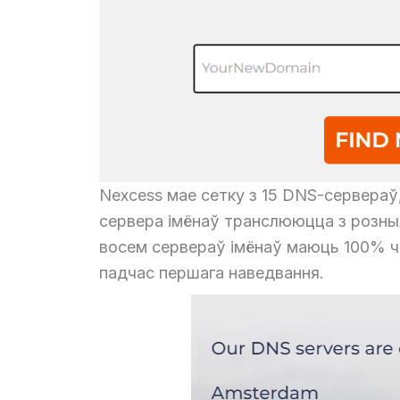
Nexcess мае сетку з 15 DNS-сервераў,
сервера імёнаў транслююцца з розны
восем сервераў імёнаў маюць 100% ч
падчас першага наведвання.