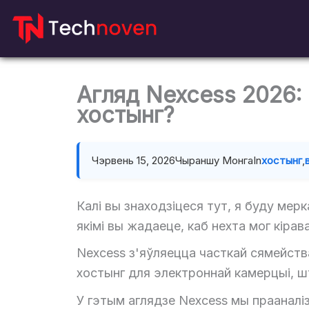
Перайсці
да
змесціва
Агляд Nexcess 2026: 
хостынг?
Чэрвень 15, 2026
Чыраншу Монга
In
хостынг
,
Калі вы знаходзіцеся тут, я буду мер
якімі вы жадаеце, каб нехта мог кіра
Nexcess з'яўляецца часткай сямейств
хостынг для электроннай камерцыі, ш
У гэтым аглядзе Nexcess мы праанал