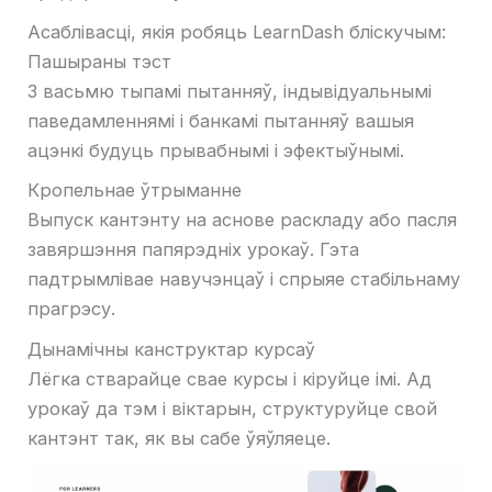
Асаблівасці, якія робяць LearnDash бліскучым:
Пашыраны тэст
З васьмю тыпамі пытанняў, індывідуальнымі
паведамленнямі і банкамі пытанняў вашыя
ацэнкі будуць прывабнымі і эфектыўнымі.
Кропельнае ўтрыманне
Выпуск кантэнту на аснове раскладу або пасля
завяршэння папярэдніх урокаў. Гэта
падтрымлівае навучэнцаў і спрыяе стабільнаму
прагрэсу.
Дынамічны канструктар курсаў
Лёгка стварайце свае курсы і кіруйце імі. Ад
урокаў да тэм і віктарын, структуруйце свой
кантэнт так, як вы сабе ўяўляеце.