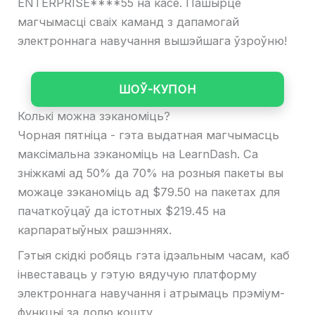
ENTERPRISE****55 на касе. Пашырце
магчымасці сваіх каманд з дапамогай
электроннага навучання вышэйшага ўзроўню!
ШОЎ-КУПОН
Колькі можна зэканоміць?
Чорная пятніца - гэта выдатная магчымасць
максімальна зэканоміць на LearnDash. Са
зніжкамі ад 50% да 70% на розныя пакеты вы
можаце зэканоміць ад $79.50 на пакетах для
пачаткоўцаў да істотных $219.45 на
карпаратыўных рашэннях.
Гэтыя скідкі робяць гэта ідэальным часам, каб
інвеставаць у гэтую вядучую платформу
электроннага навучання і атрымаць прэміум-
функцыі за долю кошту.