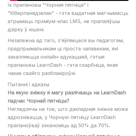
Іх прапановы "Чорная пятніца" і
"Кіберпанядзелак" - гэта выдатная магчымасць
атрымаць прэміум-клас LMS, не прапаліўшы
дзірку ў кішэні.
Незалежна ад таго, з'яўляецеся вы педагогам,
прадпрымальнікам ці проста чалавекам, які
захапляецца онлайн-адукацыяй, гэтыя
прапановы LearnDash - гэта скарбніца, якая
чакае свайго разблакіроўкі.
Пытанні і адказы
На якую зніжку я магу разлічваць на LearnDash
падчас Чорнай пятніцы?
Нягледзячы на ​​тое, што дакладная зніжка можа
адрознівацца, у Чорную пятніцу LearnDash
прапаноўваў зэканоміць ад 50% да 70%.