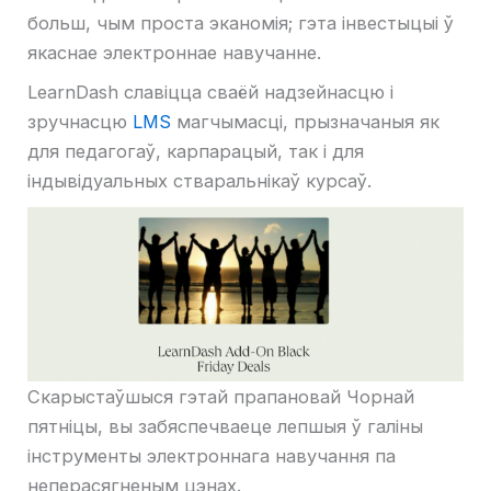
больш, чым проста эканомія; гэта інвестыцыі ў
якаснае электроннае навучанне.
LearnDash славіцца сваёй надзейнасцю і
зручнасцю
LMS
магчымасці, прызначаныя як
для педагогаў, карпарацый, так і для
індывідуальных стваральнікаў курсаў.
Скарыстаўшыся гэтай прапановай Чорнай
пятніцы, вы забяспечваеце лепшыя ў галіны
інструменты электроннага навучання па
неперасягненым цэнах.