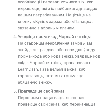
асаблівасці і перавагі кожнага з іх, каб
вырашыць, які з іх найбольш адпавядае
вашым патрабаванням. Націсніце на
кнопку «Купіць зараз» або «Пачаць»,
звязаную з абраным планам.
Увядзіце прома-код Чорнай пятніцы
На старонцы афармлення замовы вы
знойдзеце раздзел або поле для ўводу
прома-кода або кода зніжкі. Увядзіце код
скідкі Чорнай пятніцы, прапанаваны
LearnDash. Гэта вельмі важна, каб
гарантаваць, што вы атрымаеце
абяцаную зніжку.
Праглядзіце свой заказ
Перш чым працягваць, яшчэ раз
праверце свой заказ, каб пераканацца,