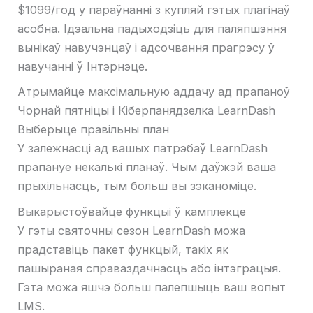
$1099/год у параўнанні з купляй гэтых плагінаў
асобна. Ідэальна падыходзіць для паляпшэння
вынікаў навучэнцаў і адсочвання прагрэсу ў
навучанні ў Інтэрнэце.
Атрымайце максімальную аддачу ад прапаноў
Чорнай пятніцы і Кіберпанядзелка LearnDash
Выберыце правільны план
У залежнасці ад вашых патрэбаў LearnDash
прапануе некалькі планаў. Чым даўжэй ваша
прыхільнасць, тым больш вы зэканоміце.
Выкарыстоўвайце функцыі ў камплекце
У гэты святочны сезон LearnDash можа
прадставіць пакет функцый, такіх як
пашыраная справаздачнасць або інтэграцыя.
Гэта можа яшчэ больш палепшыць ваш вопыт
LMS.