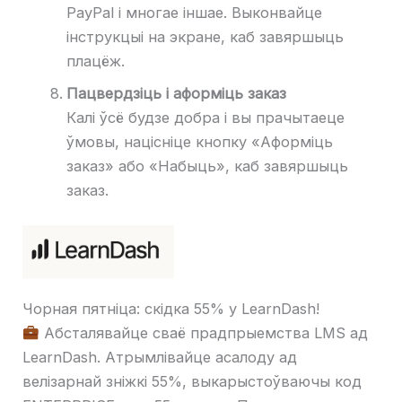
PayPal і многае іншае. Выконвайце
інструкцыі на экране, каб завяршыць
плацёж.
Пацвердзіць і аформіць заказ
Калі ўсё будзе добра і вы прачытаеце
ўмовы, націсніце кнопку «Аформіць
заказ» або «Набыць», каб завяршыць
заказ.
Чорная пятніца: скідка 55% у LearnDash!
Абсталявайце сваё прадпрыемства LMS ад
LearnDash. Атрымлівайце асалоду ад
велізарнай зніжкі 55%, выкарыстоўваючы код