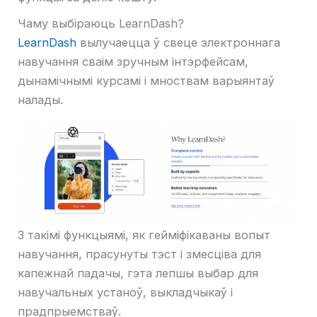
Чаму выбіраюць LearnDash?
LearnDash
вылучаецца ў свеце электроннага
навучання сваім зручным інтэрфейсам,
дынамічнымі курсамі і мноствам варыянтаў
налады.
З такімі функцыямі, як гейміфікаваны вопыт
навучання, прасунуты тэст і змесціва для
капежнай падачы, гэта лепшы выбар для
навучальных устаноў, выкладчыкаў і
прадпрыемстваў.