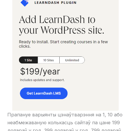
Прапануе варыянты цэнаўтварэння на 1, 10 або
неабмежаваную колькасць сайтаў па цане 199
долараў у год, 399 долараў у год, 799 долараў