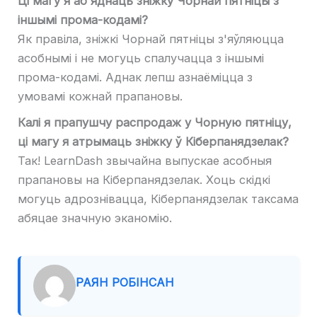
Ці магу я аб'яднаць зніжку Чорнай пятніцы з
іншымі прома-кодамі?
Як правіла, зніжкі Чорнай пятніцы з'яўляюцца
асобнымі і не могуць спалучацца з іншымі
прома-кодамі. Аднак лепш азнаёміцца ​​з
умовамі кожнай прапановы.
Калі я прапушчу распродаж у Чорную пятніцу,
ці магу я атрымаць зніжку ў Кіберпанядзелак?
Так! LearnDash звычайна выпускае асобныя
прапановы на Кіберпанядзелак. Хоць скідкі
могуць адрознівацца, Кіберпанядзелак таксама
абяцае значную эканомію.
РАЯН РОБІНСАН