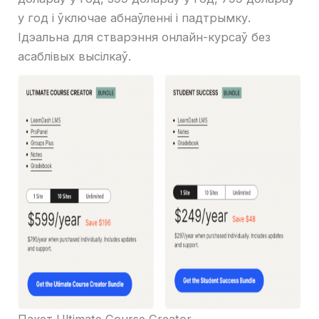
у год і ўключае абнаўленні і падтрымку.
Ідэальна для стварэння онлайн-курсаў без
асаблівых высілкаў.