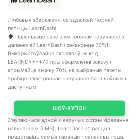
Лічбавыя зберажэнні са здзелкай Чорнай
пятніцы LearnDash!
Палепшыце сваё электроннае навучанне з
дапамогай LearnDash і зэканомце 70%!
Выкарыстоўвайце эксклюзіўны код
LEARND****70 пры афармленні заказу і
атрымайце зніжку 70% на выбраныя пакеты.
Зрабіце электроннае навучанне бясшвоўным і
даступным!
ШОЎ-КУПОН
З'яўляючыся адной з вядучых сістэм кіравання
навучаннем (LMS), LearnDash збіраецца
прадставіць самыя гарачыя прапановы года.