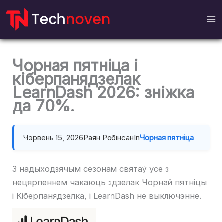
Перайсці
да
змесціва
Чорная пятніца і
кіберпанядзелак
LearnDash 2026: зніжка
да 70%.
Чэрвень 15, 2026
Раян Робінсан
In
Чорная пятніца
З надыходзячым сезонам святаў усе з
нецярпеннем чакаюць здзелак Чорнай пятніцы
і Кіберпанядзелка, і LearnDash не выключэнне.