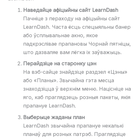
Наведайце афіцыйны сайт LearnDash
Пачніце з пераходу на афіцыйны сайт
LearnDash. Часта ёсць спецыяльны банер
або ўсплывальнае акно, якое
падкрэслівае прапановы Чорнай пятніцы,
што дазваляе вам лёгка іх заўважыць.
Перайдзіце на старонку цэн
На вэб-сайце знайдзіце раздзел «Цэны»
або «Планы». Звычайна гэта месца
знаходзіцца ў верхнім меню. Націсніце на
яго, каб праглядзець розныя пакеты, якія
прапануе LearnDash.
Выберыце жаданы план
LearnDash звычайна прапануе некалькі
планаў для розных патрэб. Праглядзіце