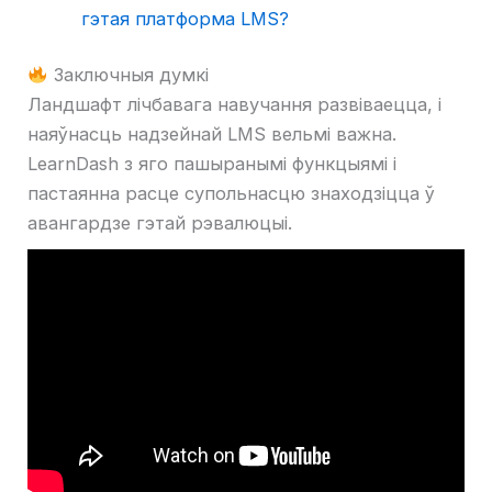
гэтая платформа LMS?
Заключныя думкі
Ландшафт лічбавага навучання развіваецца, і
наяўнасць надзейнай LMS вельмі важна.
LearnDash з яго пашыранымі функцыямі і
пастаянна расце супольнасцю знаходзіцца ў
авангардзе гэтай рэвалюцыі.