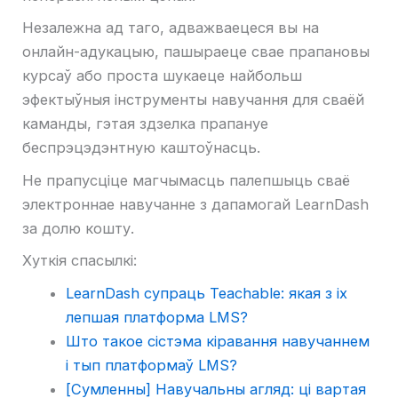
Незалежна ад таго, адважваецеся вы на
онлайн-адукацыю, пашыраеце свае прапановы
курсаў або проста шукаеце найбольш
эфектыўныя інструменты навучання для сваёй
каманды, гэтая здзелка прапануе
беспрэцэдэнтную каштоўнасць.
Не прапусціце магчымасць палепшыць сваё
электроннае навучанне з дапамогай LearnDash
за долю кошту.
Хуткія спасылкі:
LearnDash супраць Teachable: якая з іх
лепшая платформа LMS?
Што такое сістэма кіравання навучаннем
і тып платформаў LMS?
[Сумленны] Навучальны агляд: ці вартая