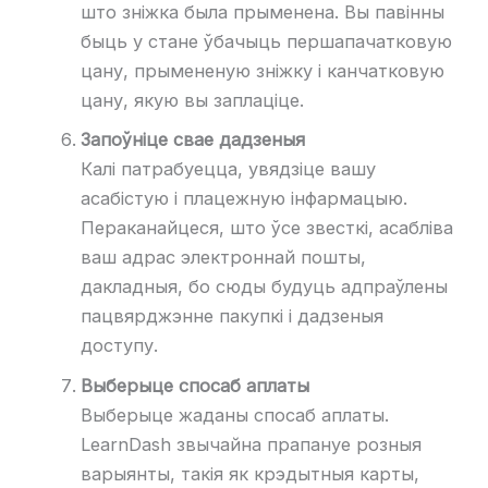
што зніжка была прыменена. Вы павінны
быць у стане ўбачыць першапачатковую
цану, прымененую зніжку і канчатковую
цану, якую вы заплаціце.
Запоўніце свае дадзеныя
Калі патрабуецца, увядзіце вашу
асабістую і плацежную інфармацыю.
Пераканайцеся, што ўсе звесткі, асабліва
ваш адрас электроннай пошты,
дакладныя, бо сюды будуць адпраўлены
пацвярджэнне пакупкі і дадзеныя
доступу.
Выберыце спосаб аплаты
Выберыце жаданы спосаб аплаты.
LearnDash звычайна прапануе розныя
варыянты, такія як крэдытныя карты,