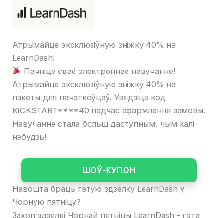
Атрымайце эксклюзіўную зніжку 40% на
LearnDash!
Пачніце сваё электроннае навучанне!
Атрымайце эксклюзіўную зніжку 40% на
пакеты для пачаткоўцаў. Увядзіце код
KICKSTART****40 падчас афармлення замовы.
Навучанне стала больш даступным, чым калі-
небудзь!
ШОЎ-КУПОН
Навошта браць гэтую здзелку LearnDash у
Чорную пятніцу?
Захоп здзелкі Чорнай пятніцы LearnDash - гэта