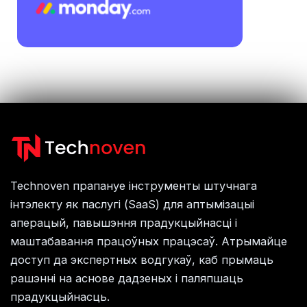
Technoven прапануе інструменты штучнага
інтэлекту як паслугі (SaaS) для аптымізацыі
аперацый, павышэння прадукцыйнасці і
маштабавання працоўных працэсаў. Атрымайце
доступ да экспертных водгукаў, каб прымаць
рашэнні на аснове дадзеных і паляпшаць
прадукцыйнасць.