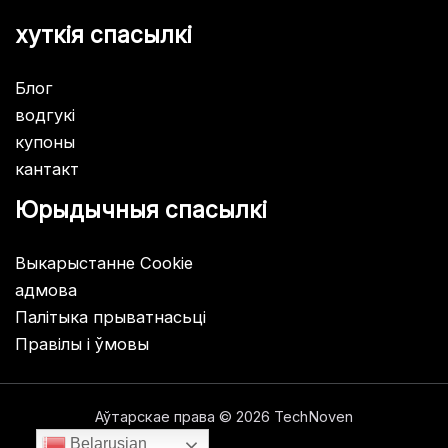
хуткія спасылкі
Блог
водгукі
купоны
кантакт
Юрыдычныя спасылкі
Выкарыстанне Cookie
адмова
Палітыка прыватнасьці
Правілы і ўмовы
Аўтарскае права © 2026 TechNoven
Belarusian