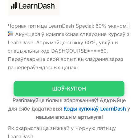
Чорная пятніца LearnDash Special: 60% эканоміі!
Акуніцеся ў комплекснае стварэнне курсаў з
LearnDash. Атрымайце зніжку 60%, увёўшы
спецыяльны код DASHCOURSE****60.
Пераўтварыце свой вопыт выкладання зараз
па непераўзыдзеных цэнах!
ШОЎ-КУПОН
Разблакуйце больш зберажэнняў! Адкрыйце
для сябе дадатковыя
Коды купонаў LearnDash
у
нашым апошнім артыкуле!
Як скарыстацца зніжкай у Чорную пятніцу
LearnDash