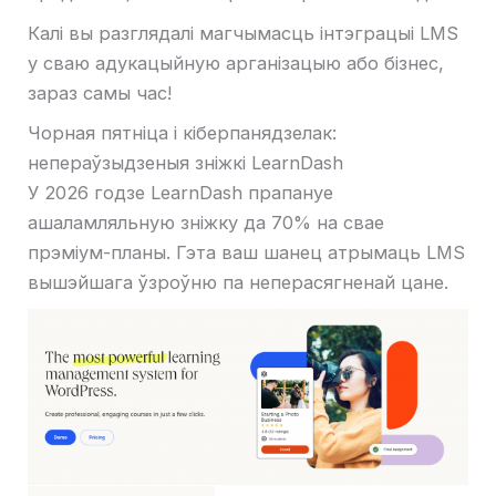
Калі вы разглядалі магчымасць інтэграцыі LMS
у сваю адукацыйную арганізацыю або бізнес,
зараз самы час!
Чорная пятніца і кіберпанядзелак:
непераўзыдзеныя зніжкі LearnDash
У 2026 годзе LearnDash прапануе
ашаламляльную зніжку да 70% на свае
прэміум-планы. Гэта ваш шанец атрымаць LMS
вышэйшага ўзроўню па неперасягненай цане.