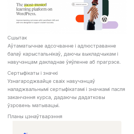
Сшытак
Аўтаматычнае адсочванне і адлюстраванне
балаў карыстальнікаў, даючы выкладчыкам і
навучэнцам дакладнае ўяўленне аб прагрэсе.
Сертыфікаты і значкі
Узнагароджвайце сваіх навучэнцаў
наладжвальнымі сертыфікатамі і значкамі пасля
заканчэння курса, дадаючы дадатковы
ўзровень матывацыі.
Планы цэнаўтварэння