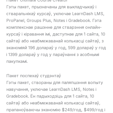
Пакет Ultimate Course Creator
Гэты пакет, прызначаны для выкладчыкаў і
стваральнікаў курсаў, уключае LearnDash LMS,
ProPanel, Groups Plus, Notes і Gradebook. Гэта
комплекснае рашэнне для стварэння онлайн-
курсаў і кіравання імі, даступнае для 1 сайта, 10
сайтаў або неабмежаванай колькасці сайтаў, з
эканоміяй 196 долараў у год, 599 долараў у год
і 1399 долараў у год у параўнанні з асобнымі
пакупкамі.
Пакет поспехаў студэнтаў
Гэты пакет, створаны для паляпшэння вопыту
навучання, уключае LearnDash LMS, Notes і
Gradebook. Ён падыходзіць для 1 сайта, 10
сайтаў або неабмежаванай колькасці сайтаў,
прапаноўваючы эканомію $249/год, $499/год і