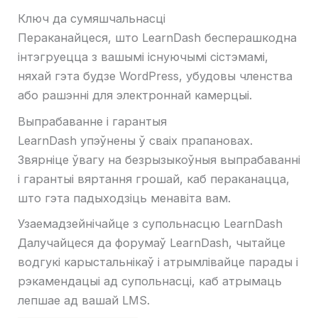
Ключ да сумяшчальнасці
Пераканайцеся, што LearnDash бесперашкодна
інтэгруецца з вашымі існуючымі сістэмамі,
няхай гэта будзе WordPress, убудовы членства
або рашэнні для электроннай камерцыі.
Выпрабаванне і гарантыя
LearnDash упэўнены ў сваіх прапановах.
Звярніце ўвагу на безрызыкоўныя выпрабаванні
і гарантыі вяртання грошай, каб пераканацца,
што гэта падыходзіць менавіта вам.
Узаемадзейнічайце з супольнасцю LearnDash
Далучайцеся да форумаў LearnDash, чытайце
водгукі карыстальнікаў і атрымлівайце парады і
рэкамендацыі ад супольнасці, каб атрымаць
лепшае ад вашай LMS.