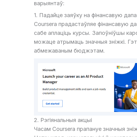
варыянтаў:
1. Падайце заяўку на фінансавую дап
Coursera прадастаўляе фінансавую да
сабе аплаціць курсы. Запоўніўшы кар
можаце атрымаць значныя зніжкі. Гэт
абмежаваным бюджэтам.
2. Рэгіянальныя акцыі
Часам Coursera прапануе значныя зні