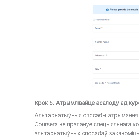
Крок 5. Атрымлівайце асалоду ад курс
Альтэрнатыўныя спосабы атрымання з
Coursera не прапануе спецыяльнага ко
альтэрнатыўных спосабаў зэканоміць г