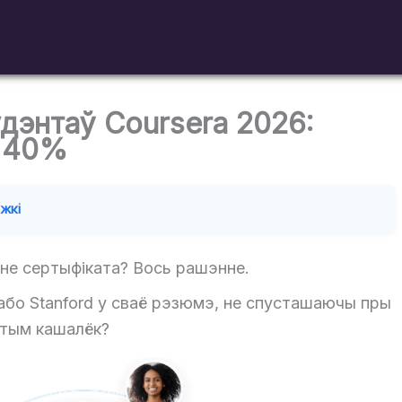
дэнтаў Coursera 2026:
а 40%
іжкі
не сертыфіката? Вось рашэнне.
бо Stanford у сваё рэзюмэ, не спусташаючы пры
этым кашалёк?