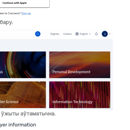
бару.
е ўжыты аўтаматычна.