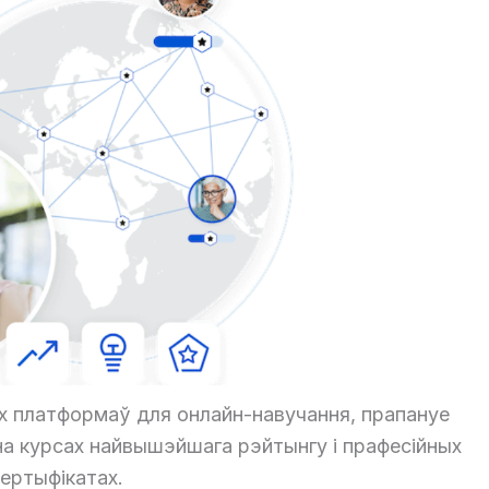
ых платформаў для онлайн-навучання, прапануе
а курсах найвышэйшага рэйтынгу і прафесійных
ертыфікатах.