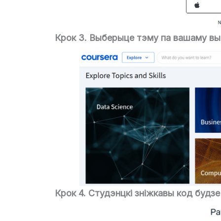
Крок 3. Выберыце тэму па вашаму вы
Крок 4. Студэнцкі зніжкавы код будз