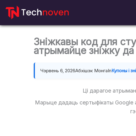
Перайсці
да
змесціва
Зніжкавы код для сту
атрымайце зніжку д
Чэрвень 6, 2026
Абхішэк Монга
In
Купоны і зн
Ці дарагое атрыман
Марыце дадаць сертыфікаты Google а
г