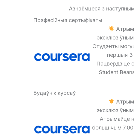
Азнаёмцеся з наступнымі
Прафесійныя сертыфікаты
Атрыма
эксклюзіўнымі
Студэнты могу
першыя 3 
Пацвердзіце с
Student Bean
Будаўнік курсаў
Атрыма
эксклюзіўнымі
Атрымайце н
больш чым 7,000