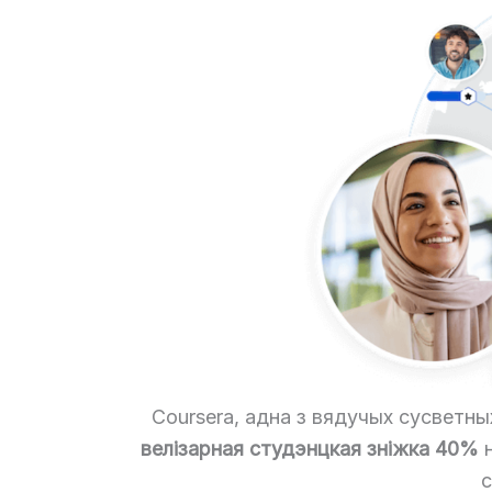
Coursera, адна з вядучых сусветн
велізарная студэнцкая зніжка 40%
н
с