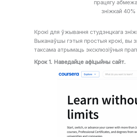
працягу абмежа
зніжкай 40% 
Крокі для ўжывання студэнцкага зніж
Выканаўшы гэтыя простыя крокі, вы 
таксама атрымаць эксклюзіўныя прап
Крок 1. Наведайце афіцыйны сайт.