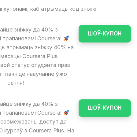
 купонамі, каб атрымаць код зніжкі.
йце зніжку да 40% з
ШОЎ-КУПОН
 прапановамі Coursera!
ць атрымаць зніжку 40% на
месяцы Coursera Plus.
вой статус студэнта праз
s і пачніце навучанне ўжо
сёння!
йце зніжку да 40% з
ШОЎ-КУПОН
 прапановамі Coursera!
еабмежаваны доступ да
 курсаў з Coursera Plus. На