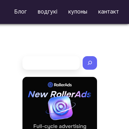
Блог
водгукі
купоны
кантакт