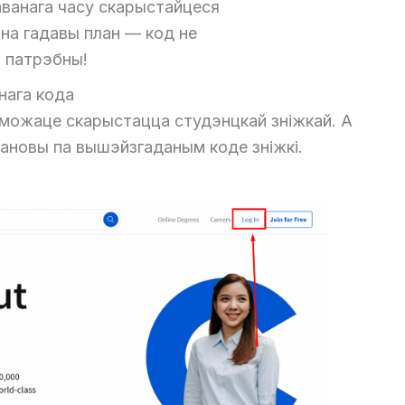
ванага часу скарыстайцеся
на гадавы план — код не
патрэбны!
нага кода
зможаце скарыстацца студэнцкай зніжкай. А
ановы па вышэйзгаданым коде зніжкі.