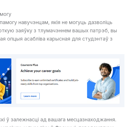
амогу
памогу навучэнцам, якія не могуць дазволіць
откую заяўку з тлумачэннем вашых патрэб, вы
ая опцыя асабліва карысная для студэнтаў з
жкі ў залежнасці ад вашага месцазнаходжання.