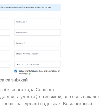
а са зніжкай.
ніжкавага кода Coursera
да для студэнтаў са зніжкай, але ёсць некалькі
рошы на курсах і падпісках. Вось некалькі