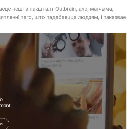
аеце нешта накшталт Outbrain, але, магчыма,
ятленні таго, што падабаецца людзям, і паказвае