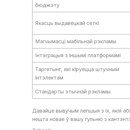
бюджэту
Якасць выдавецкай сеткі
Магчымасці мабільнай рэкламы
Інтэграцыя з іншымі платформамі
Таргетынг, які кіруецца штучным
інтэлектам
Стандарты этычнай рэкламы
Давайце вывучым лепшыя з іх, якія а
нешта новае ў вашу гульню з кантэнт