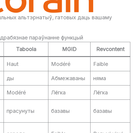
ляльных альтэрнатыў, гатовых даць вашаму
падрабязнае параўнанне функцый
Taboola
MGID
Revcontent
Haut
Modéré
Faible
ды
Абмежаваны
няма
Modéré
Лёгка
Лёгка
прасунуты
базавы
базавы