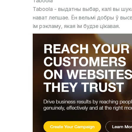
Taboola
Taboola - выдатны выбар, калі вы шук
нават лепшае. Ён вельмі добры ў высв
ім рэкламу, якая ім будзе цікавая.