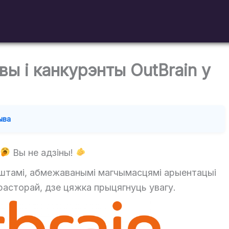
ы і канкурэнты OutBrain у
ыва
Вы не адзіны!
оштамі, абмежаванымі магчымасцямі арыентацыі
асторай, дзе цяжка прыцягнуць увагу.