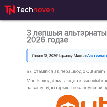
Перайсці
да
змесціва
3 лепшыя альтэрнатыв
2026 годзе
Ліпеня 18, 2026
Чыраншу Монга
In
Альтэрнат
Вы стаміліся ад перашкод з OutBrain?
Многія людзі змагаюцца з высокімі к
на вашу аўдыторыю і перапоўненай пр