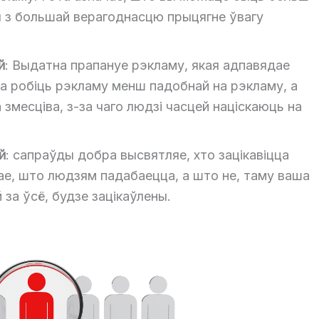
я з большай верагоднасцю прыцягне ўвагу
й
: Выдатна прапануе рэкламу, якая адпавядае
та робіць рэкламу менш падобнай на рэкламу, а
змесціва, з-за чаго людзі часцей націскаюць на
й
: сапраўды добра высвятляе, хто зацікавіцца
ае, што людзям падабаецца, а што не, таму ваша
 за ўсё, будзе зацікаўлены.