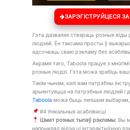
ЗАРЭГІСТРУЙЦЕСЯ ЗА
Гэта дазваляе ствараць розныя віды 
людзей. Ён таксама просты ў выкарыс
адсочваць сваю рэкламу без асаблівы
Акрамя таго, Taboola працуе з многім
розныя людзі. Гэта можа зрабіць ваш
Такім чынам, калі вам патрэбны інстр
арыентуецца на патрэбных людзей і 
Taboola
можа быць лепшым выбарам, 
#4 Унікальныя асаблівасці
Шмат розных тыпаў рэкламы
: Вы 
напрыклад відэа ці інтэрактыўную р