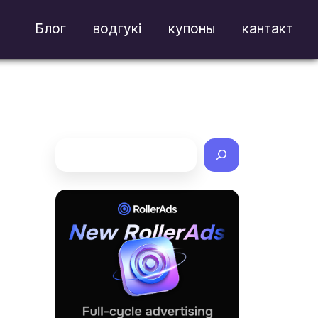
Блог
водгукі
купоны
кантакт