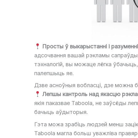
Просты ў выкарыстанні і разуменні
адсочвання вашай рэкламы сапраўды з
тэхналогій, вы можаце лёгка ўбачыць,
палепшыць яе.
Дзве асноўныя вобласці, дзе можна б
Лепшы кантроль над якасцю рэкл
якія паказвае Taboola, не заўсёды ле
бачыць аўдыторыя.
Гэта можа зрабіць людзей менш зацік
Taboola магла больш уважліва правяр