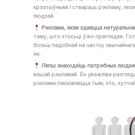
крэатыўнымі і ствараць рэкламу, яка
людзей.
Рэклама, якая здаецца натуральна
таму, што хтосьці ўжо праглядае. Гэ
больш падобнай на частку звычайнага 
яе.
Лепш знаходзіць патрэбных людзе
вашай рэкламай. Ён уважліва разгляд
рэклама паказваецца тым, хто, хутчэй