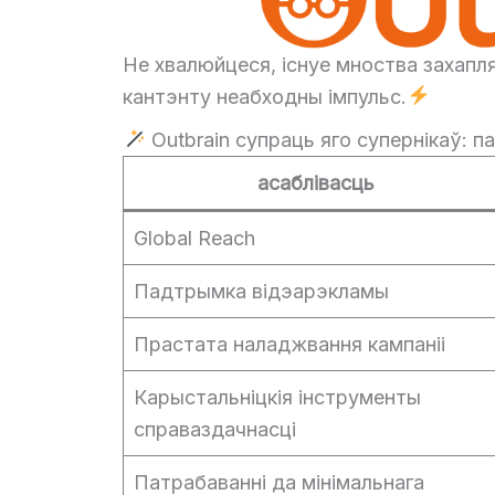
Не хвалюйцеся, існуе мноства захап
кантэнту неабходны імпульс.
Outbrain супраць яго супернікаў: 
асаблівасць
Global Reach
Падтрымка відэарэкламы
Прастата наладжвання кампаніі
Карыстальніцкія інструменты
справаздачнасці
Патрабаванні да мінімальнага