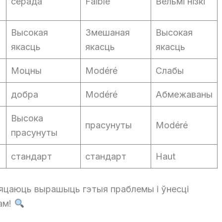
серада
Faible
Вельмі нізкі
Высокая
Змешаная
Высокая
якасць
якасць
якасць
Моцны
Modéré
Слабы
добра
Modéré
Абмежаваны
Высока
прасунуты
Modéré
прасунуты
стандарт
стандарт
Haut
бяцаюць вырашыць гэтыя праблемы і ўнесці
ам!