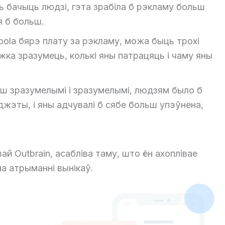
 бачыць людзі, гэта зрабіла б рэкламу больш
я б больш.
boola бярэ плату за рэкламу, можа быць трохі
а зразумець, колькі яны патрацяць і чаму яны
льш зразумелымі і зразумелымі, людзям было б
жэты, і яны адчувалі б сябе больш упэўнена,
й Outbrain, асабліва таму, што ён ахоплівае
а атрыманні вынікаў.