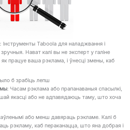
: Інструменты Taboola для наладжвання і
ручныя. Нават калі вы не эксперт у галіне
 як працуе ваша рэклама, і ўнесці змены, каб
ыло б зрабіць лепш
амы
: Часам рэклама або прапанаваныя спасылкі,
пшай якасці або не адпавядаюць таму, што хоча
аўленымі або менш давяраць рэкламе. Калі б
аць рэкламу, каб пераканацца, што яна добрая і