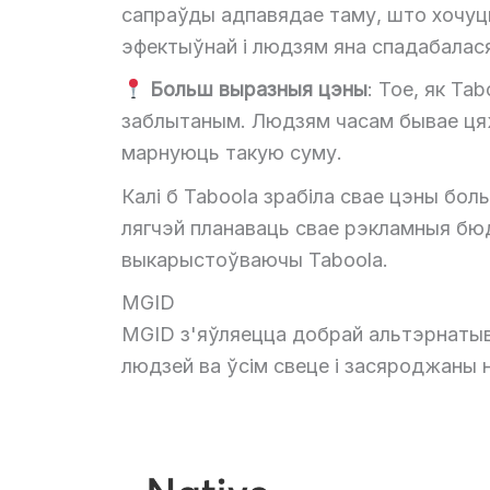
сапраўды адпавядае таму, што хочуць
эфектыўнай і людзям яна спадабалас
Больш выразныя цэны
: Тое, як Ta
заблытаным. Людзям часам бывае цяжк
марнуюць такую ​​суму.
Калі б Taboola зрабіла свае цэны бо
лягчэй планаваць свае рэкламныя бюд
выкарыстоўваючы Taboola.
MGID
MGID з'яўляецца добрай альтэрнатыва
людзей ва ўсім свеце і засяроджаны н