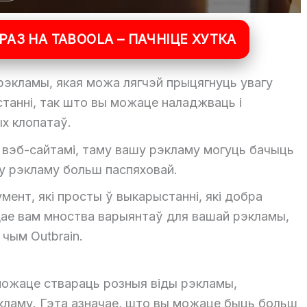
РАЗ НА TABOOLA – ПАЧНІЦЕ ХУТКА
рэкламы, якая можа лягчэй прыцягнуць увагу
танні, так што вы можаце наладжваць і
х клопатаў.
і вэб-сайтамі, таму вашу рэкламу могуць бачыць
у рэкламу больш паспяховай.
умент, які просты ў выкарыстанні, які добра
дае вам мноства варыянтаў для вашай рэкламы,
чым Outbrain.
можаце ствараць розныя віды рэкламы,
экламу. Гэта азначае, што вы можаце быць больш