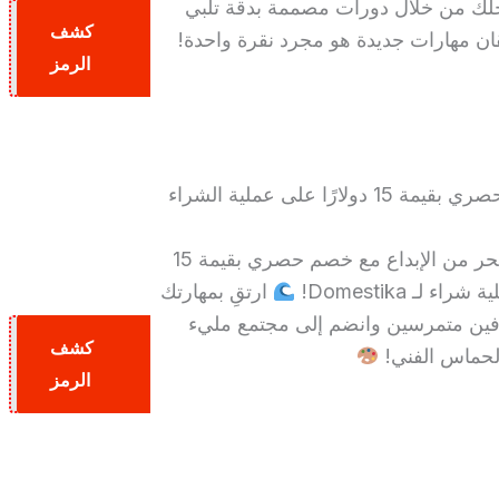
داخلك من خلال دورات مصممة بدقة تلبي
كشف
ن مهارات جديدة هو مجرد نقرة واحدة!
S25
الرمز
احصل على خصم حصري بقيمة 15 دولارًا على عملية الشراء
انغمس في بحر من الإبداع مع خصم حصري بقيمة 15
ء لـ Domestika!
ارتقِ بمهارتك
ن متمرسين وانضم إلى مجتمع مليء
كشف
والحماس الفني!
$15
الرمز