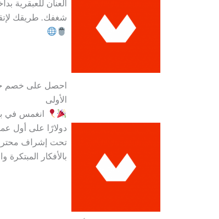
العنان للعبقرية ب
شغفك. طريقك لإتقا
الأولى
دولارًا على أول عملية شرا
تحت إشراف محترفي
بالأفكار المبتكرة 