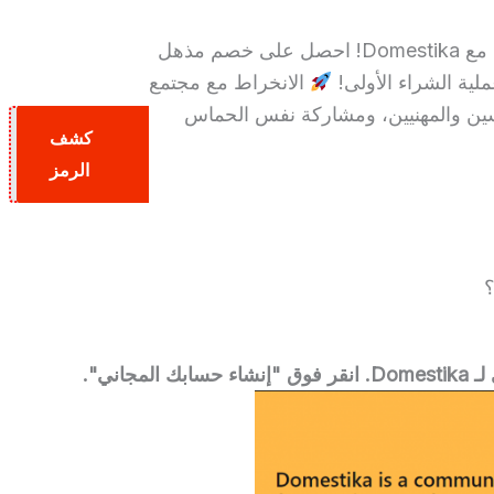
عزز مهاراتك مع Domestika! احصل على خصم مذهل
الانخراط مع مجتمع
ين والمهنيين، ومشاركة نفس الحماس
كشف
U20
الرمز
Do.
انقر فوق "إنشاء حسابك المجاني".