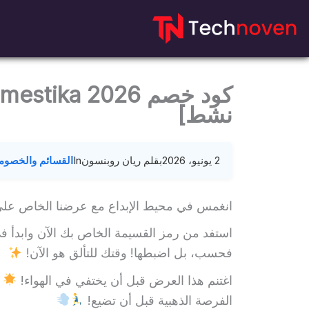
نتقل
لى
لمحتوى
نشط]
2 يونيو، 2026
بقلم ريان روبنسون
In
القسائم والخصوم
انغمس في محيط الإبداع مع عرضنا الخاص على دورات a
استفد من رمز القسيمة الخاص بك الآن وابدأ في ر
فحسب، بل اضبطها! وقتك للتألق هو الآن!
اغتنم هذا العرض قبل أن يختفي في الهواء!
د
الفرصة الذهبية قبل أن تضيع!