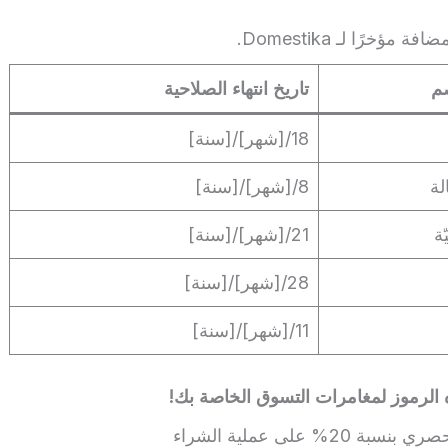
خرًا لـ Domestika.
م
تاريخ انتهاء الصلاحية
18/[شهر]/[سنة]
8/[شهر]/[سنة]
ة
21/[شهر]/[سنة]
28/[شهر]/[سنة]
11/[شهر]/[سنة]
 الرموز لمغامرات التسوق الخاصة بك!
احصل على خصم حصري بنسبة 20% على عملية الشراء